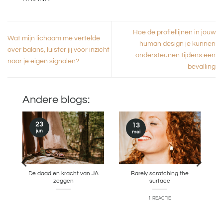
Hoe de profiellijnen in jouw
Wat mijn lichaam me vertelde
human design je kunnen
over balans, luister jij voor inzicht
ondersteunen tijdens een
naar je eigen signalen?
bevalling
Andere blogs:
23
13
jun
mei
n
De daad en kracht van JA
Barely scratching the
zeggen
surface
1 REACTIE