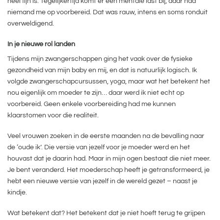
heel fijn is. Tegelijkertijd komt er een mentale last bij, daar had
niemand me op voorbereid. Dat was rauw, intens en soms ronduit
overweldigend.
In je nieuwe rol landen
Tijdens mijn zwangerschappen ging het vaak over de fysieke
gezondheid van mijn baby en mij, en dat is natuurlijk logisch. Ik
volgde zwangerschapcursussen, yoga, maar wat het betekent het
nou eigenlijk om moeder te zijn… daar werd ik niet echt op
voorbereid. Geen enkele voorbereiding had me kunnen
klaarstomen voor die realiteit.
Veel vrouwen zoeken in de eerste maanden na de bevalling naar
de ‘oude ik’. Die versie van jezelf voor je moeder werd en het
houvast dat je daarin had. Maar in mijn ogen bestaat die niet meer.
Je bent veranderd. Het moederschap heeft je getransformeerd, je
hebt een nieuwe versie van jezelf in de wereld gezet – naast je
kindje.
Wat betekent dat? Het betekent dat je niet hoeft terug te grijpen