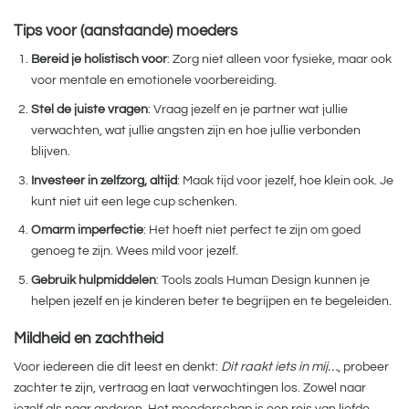
Tips voor (aanstaande) moeders
Bereid je holistisch voor
: Zorg niet alleen voor fysieke, maar ook
voor mentale en emotionele voorbereiding.
Stel de juiste vragen
: Vraag jezelf en je partner wat jullie
verwachten, wat jullie angsten zijn en hoe jullie verbonden
blijven.
Investeer in zelfzorg, altijd
: Maak tijd voor jezelf, hoe klein ook. Je
kunt niet uit een lege cup schenken.
Omarm imperfectie
: Het hoeft niet perfect te zijn om goed
genoeg te zijn. Wees mild voor jezelf.
Gebruik hulpmiddelen
: Tools zoals Human Design kunnen je
helpen jezelf en je kinderen beter te begrijpen en te begeleiden.
Mildheid en zachtheid
Voor iedereen die dit leest en denkt:
Dit raakt iets in mij…
, probeer
zachter te zijn, vertraag en laat verwachtingen los. Zowel naar
jezelf als naar anderen. Het moederschap is een reis van liefde,