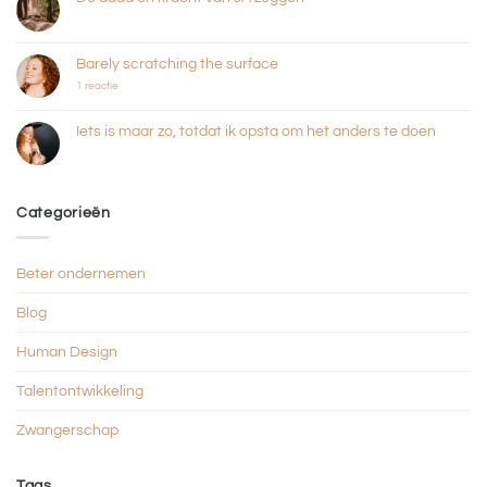
Geen
reacties
op
De
Barely scratching the surface
daad
en
op
1 reactie
kracht
Barely
van
scratching
JA
the
Iets is maar zo, totdat ik opsta om het anders te doen
zeggen
surface
Geen
reacties
op
Iets
is
Categorieën
maar
zo,
totdat
ik
opsta
Beter ondernemen
om
het
anders
Blog
te
doen
Human Design
Talentontwikkeling
Zwangerschap
Tags