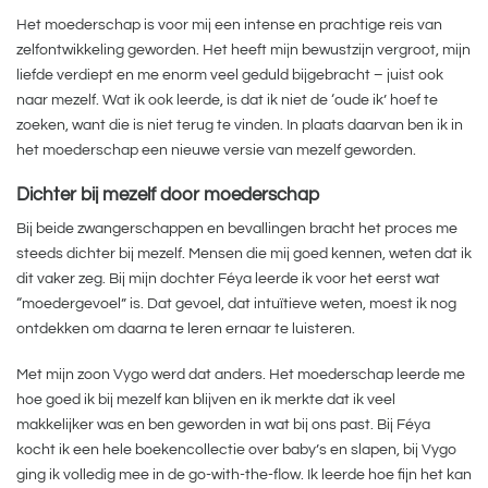
Het moederschap is voor mij een intense en prachtige reis van
zelfontwikkeling geworden. Het heeft mijn bewustzijn vergroot, mijn
liefde verdiept en me enorm veel geduld bijgebracht – juist ook
naar mezelf. Wat ik ook leerde, is dat ik niet de ‘oude ik’ hoef te
zoeken, want die is niet terug te vinden. In plaats daarvan ben ik in
het moederschap een nieuwe versie van mezelf geworden.
Dichter bij mezelf door moederschap
Bij beide zwangerschappen en bevallingen bracht het proces me
steeds dichter bij mezelf. Mensen die mij goed kennen, weten dat ik
dit vaker zeg. Bij mijn dochter Féya leerde ik voor het eerst wat
“moedergevoel” is. Dat gevoel, dat intuïtieve weten, moest ik nog
ontdekken om daarna te leren ernaar te luisteren.
Met mijn zoon Vygo werd dat anders. Het moederschap leerde me
hoe goed ik bij mezelf kan blijven en ik merkte dat ik veel
makkelijker was en ben geworden in wat bij ons past. Bij Féya
kocht ik een hele boekencollectie over baby’s en slapen, bij Vygo
ging ik volledig mee in de go-with-the-flow. Ik leerde hoe fijn het kan