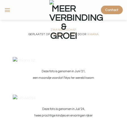
Ga
naar
Contact
inhoud
ZWANGERSCHAP
GEPLAATST OP
OKTOBER 7, 2024
DOOR
RHIANA
Deze foto is genomen in Juni ’21,
een maandje voordat Féya ter wereld kwam
Deze foto is genomen in Juli ’24,
twee prachtige kindjes en ervaringen rijker