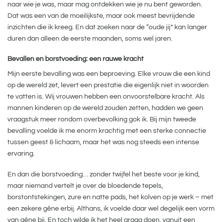
naar wie je was, maar mag ontdekken wie je nu bent geworden.
Dat was een van de moeilijkste, maar ook meest bevrijdende
inzichten die ik kreeg. En dat zoeken naar de “oude jij” kan langer
duren dan alleen de eerste maanden, soms wel jaren.
Bevallen en borstvoeding: een rauwe kracht
Mijn eerste bevalling was een beproeving. Elke vrouw die een kind
op de wereld zet, levert een prestatie die eigenlijk niet in woorden
te vatten is. Wij vrouwen hebben een onvoorstelbare kracht. Als
mannen kinderen op de wereld zouden zetten, hadden we geen
vraagstuk meer rondom overbevolking gok ik. Bij mijn tweede
bevalling voelde ik me enorm krachtig met een sterke connectie
tussen geest & lichaam, maar het was nog steeds een intense
ervaring.
En dan die borstvoeding… zonder twijfel het beste voor je kind,
maar niemand vertelt je over de bloedende tepels,
borstontstekingen, zure en natte pads, het kolven op je werk – met
een zekere gêne erbij. Althans, ik voelde daar wel degelijk een vorm
van gêne bij. En toch wilde ik het heel graag doen, vanuit een